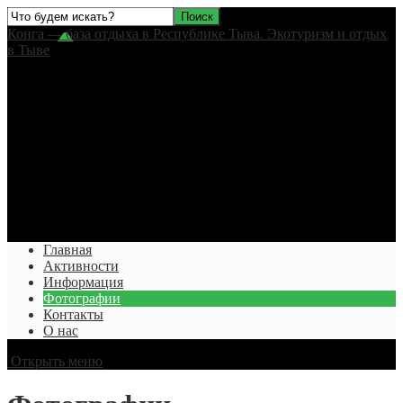
Конга — база отдыха в Республике Тыва. Экотуризм и отдых
в Тыве
8 (923) 559-82-44
baza-konga@mail.ru
Республика Тыва
Каа-Хемский кожуун
09:00 - 21:00
без выходных
Главная
Активности
Информация
Фотографии
Контакты
О нас
Открыть меню